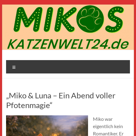
Zum
Inhalt
springen
Mikos-
Menü
Katzenwelt24.de
„Miko & Luna – Ein Abend voller
Pfotenmagie“
Miko war
eigentlich kein
Romantiker. Er