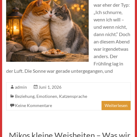
war eher der Typ:
„Ich schnurre,
wenn ich will –
und wenn nicht,
dann nicht.“ Doch
an diesem Abend
war irgendetwas
anders. Der
Frühling lag in
der Luft. Die Sonne war gerade untergegangen, und
admin
Juni 1, 2026
Beziehung
,
Emotionen
,
Katzensprache
Keine Kommentare
Weiterlesen
„Mikos kleine Weisheiten – Was wir