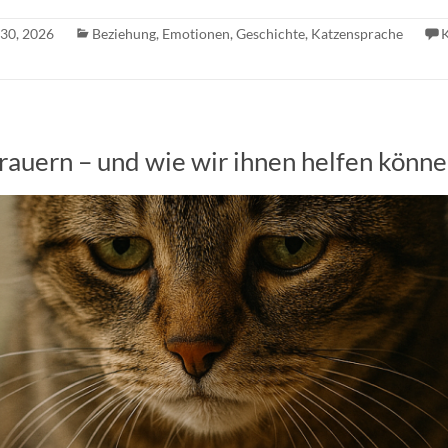
 30, 2026
Beziehung
,
Emotionen
,
Geschichte
,
Katzensprache
rauern – und wie wir ihnen helfen könn