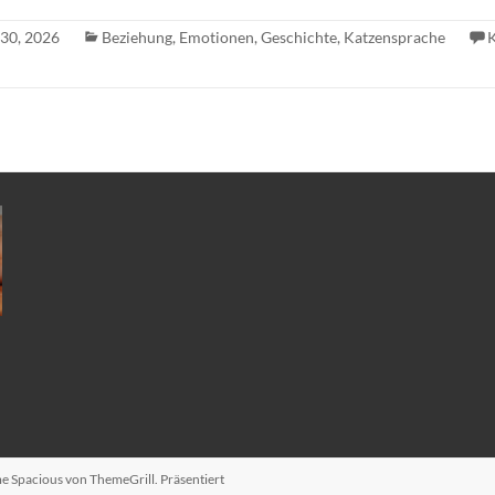
 30, 2026
Beziehung
,
Emotionen
,
Geschichte
,
Katzensprache
me
Spacious
von ThemeGrill. Präsentiert