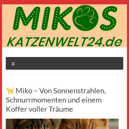
Zum
Inhalt
springen
Mikos-
Menü
Katzenwelt24.de
Miko – Von Sonnenstrahlen,
Schnurrmomenten und einem
Koffer voller Träume