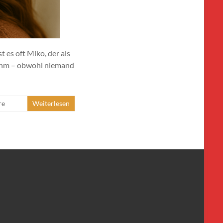
 es oft Miko, der als
t ihm – obwohl niemand
re
Weiterlesen