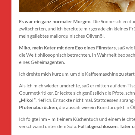
Es war ein ganz normaler Morgen.
Die Sonne schien dur
zwitscherten, und ich bereitete mir gerade ein kleines Fr
mein geliebtes mallorquinisches Olivenöl.
Miko, mein Kater mit dem Ego eines Filmstars
, saß wie
die Welt philosophisch betrachten. In Wahrheit beobach
eines Geheimagenten.
Ich drehte mich kurz um, um die Kaffeemaschine zu star
Als ich mich wieder umdrehte, saß er mitten auf dem Tis
Gourmetkritiker. Er leckte sich genüsslich die Pfote, sch
„Miko!“
, rief ich. Er zuckte nicht mal. Stattdessen spran
Pfotenabdrücken
, die aussah wie ein Kunstprojekt in Öl
Ich folgte ihm – mit einem Küchentuch und einem leicht
verschwand unter dem Sofa.
Fall abgeschlossen. Täter 