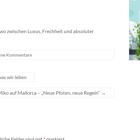
dwo zwischen Luxus, Frechheit und absoluter
ine Kommentare
was wir leben
iko auf Mallorca – „Neue Pfoten, neue Regeln“
→
liche Felder sind mit
*
markiert