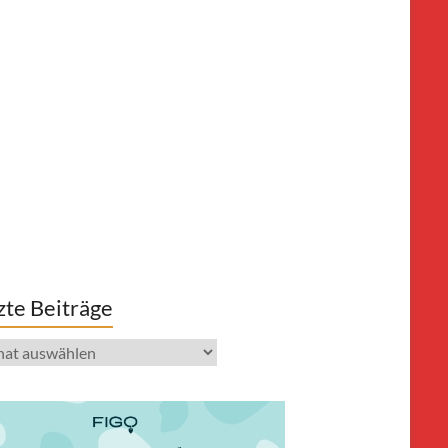
zte Beiträge
e
räge