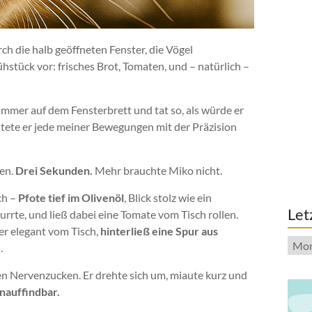
ch die halb geöffneten Fenster, die Vögel
ühstück vor: frisches Brot, Tomaten, und – natürlich –
 immer auf dem Fensterbrett und tat so, als würde er
tete er jede meiner Bewegungen mit der Präzision
ten.
Drei Sekunden.
Mehr brauchte Miko nicht.
ch –
Pfote tief im Olivenöl
, Blick stolz wie ein
Let
nurrte, und ließ dabei eine Tomate vom Tisch rollen.
g er elegant vom Tisch,
hinterließ eine Spur aus
Letzt
.
Beit
en Nervenzucken. Er drehte sich um, miaute kurz und
unauffindbar.